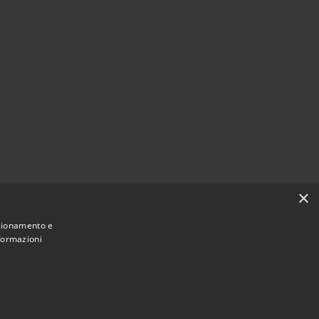
×
nzionamento e
nformazioni