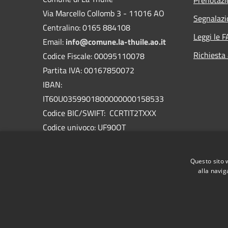
Via Marcello Collomb 3 - 11016 AO
Segnalazi
Centralino: 0165 884108
Leggi le 
Email:
info@comune.la-thuile.ao.it
Richiesta
Codice Fiscale: 00095110078
Partita IVA: 00167850072
IBAN:
IT60U0359901800000000158533
Codice BIC/SWIFT: CCRTIT2TXXX
Codice univoco: UF90OT
PEC:
protocollo@pec.comune.la-
thuile.ao.it
Questo sito 
Codice IPA:
c_e470
alla navig