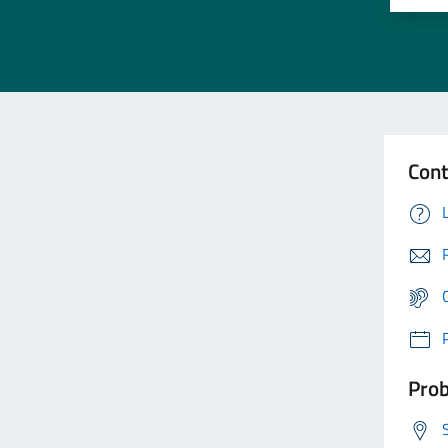
Cont
Prob