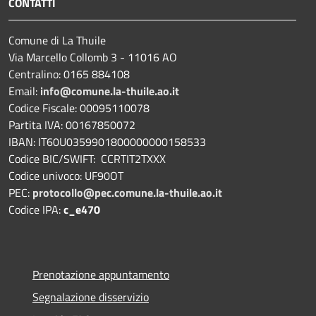
CONTATTI
Comune di La Thuile
Via Marcello Collomb 3 - 11016 AO
Centralino: 0165 884108
Email:
info@comune.la-thuile.ao.it
Codice Fiscale: 00095110078
Partita IVA: 00167850072
IBAN: IT60U0359901800000000158533
Codice BIC/SWIFT: CCRTIT2TXXX
Codice univoco: UF90OT
PEC:
protocollo@pec.comune.la-thuile.ao.it
Codice IPA:
c_e470
Prenotazione appuntamento
Segnalazione disservizio