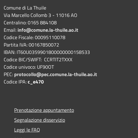
Comune di La Thuile
Via Marcello Collomb 3 - 11016 AO
Centralino: 0165 884108
Email:
info@comune.la-thuile.ao.it
Codice Fiscale: 00095110078
Partita IVA: 00167850072
IBAN: IT60U0359901800000000158533
Codice BIC/SWIFT: CCRTIT2TXXX
Codice univoco: UF90OT
PEC:
protocollo@pec.comune.la-thuile.ao.it
Codice IPA:
c_e470
Prenotazione appuntamento
Segnalazione disservizio
Leggi le FAQ