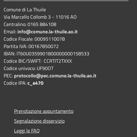
Comune di La Thuile
Via Marcello Collomb 3 - 11016 AO
Centralino: 0165 884108
Email:
info@comune.la-thuile.ao.it
Codice Fiscale: 00095110078
Partita IVA: 00167850072
IBAN: IT60U0359901800000000158533
Codice BIC/SWIFT: CCRTIT2TXXX
Codice univoco: UF90OT
PEC:
protocollo@pec.comune.la-thuile.ao.it
Codice IPA:
c_e470
Prenotazione appuntamento
Segnalazione disservizio
Leggi le FAQ