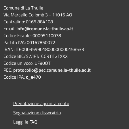
Comune di La Thuile
Via Marcello Collomb 3 - 11016 AO
Centralino: 0165 884108
Email:
info@comune.la-thuile.ao.it
Codice Fiscale: 00095110078
Partita IVA: 00167850072
IBAN: IT60U0359901800000000158533
Codice BIC/SWIFT: CCRTIT2TXXX
Codice univoco: UF90OT
PEC:
protocollo@pec.comune.la-thuile.ao.it
Codice IPA:
c_e470
Prenotazione appuntamento
Segnalazione disservizio
Leggi le FAQ