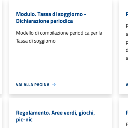
Modulo. Tassa di soggiorno -
Dichiarazione periodica
P
Modello di compilazione periodica per la
s
Tassa di soggiorno
p
d
s
VAI ALLA PAGINA
V
Regolamento. Aree verdi, giochi,
pic-nic
R