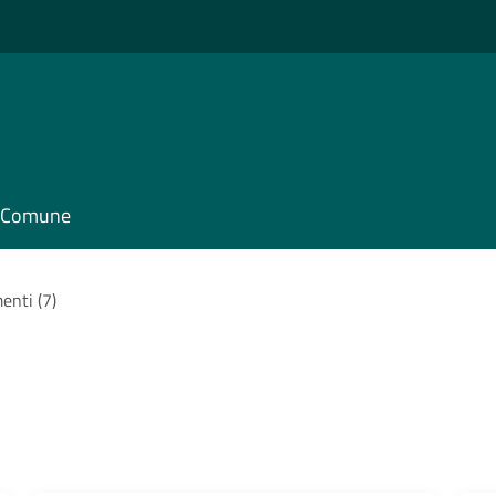
il Comune
enti (7)