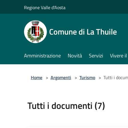
Salta al contenuto principale
Regione Valle d'Aosta
Comune di La Thuile
Amministrazione
Novità
Servizi
Vivere 
Home
>
Argomenti
>
Turismo
>
Tutti i docum
Tutti i documenti (7)