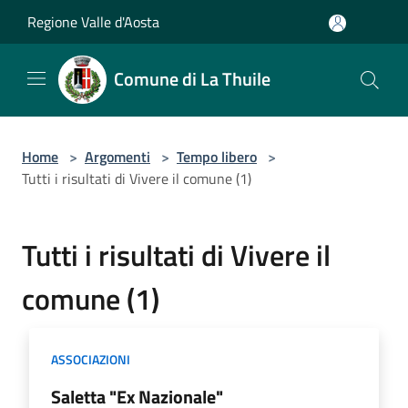
Salta al contenuto principale
Regione Valle d'Aosta
Comune di La Thuile
Home
>
Argomenti
>
Tempo libero
>
Tutti i risultati di Vivere il comune (1)
Tutti i risultati di Vivere il
comune (1)
ASSOCIAZIONI
Saletta "Ex Nazionale"