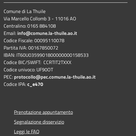
Comune di La Thuile
Via Marcello Collomb 3 - 11016 AO
Centralino: 0165 884108
Email:
info@comune.la-thuile.ao.it
Codice Fiscale: 00095110078
Partita IVA: 00167850072
IBAN: IT60U0359901800000000158533
Codice BIC/SWIFT: CCRTIT2TXXX
Codice univoco: UF90OT
PEC:
protocollo@pec.comune.la-thuile.ao.it
Codice IPA:
c_e470
Prenotazione appuntamento
Segnalazione disservizio
Leggi le FAQ