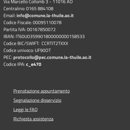
Via Marcello Collomb 3 - 11016 AO
Centralino: 0165 884108
Email:
info@comune.la-thuile.ao.it
Codice Fiscale: 00095110078
Partita IVA: 00167850072
IBAN: IT60U0359901800000000158533
Codice BIC/SWIFT: CCRTIT2TXXX
Codice univoco: UF90OT
PEC:
protocollo@pec.comune.la-thuile.ao.it
Codice IPA:
c_e470
Prenotazione appuntamento
Segnalazione disservizio
Leggi le FAQ
Richiesta assistenza