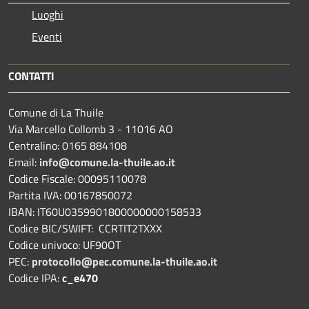
Luoghi
Eventi
CONTATTI
Comune di La Thuile
Via Marcello Collomb 3 - 11016 AO
Centralino: 0165 884108
Email:
info@comune.la-thuile.ao.it
Codice Fiscale: 00095110078
Partita IVA: 00167850072
IBAN: IT60U0359901800000000158533
Codice BIC/SWIFT: CCRTIT2TXXX
Codice univoco: UF90OT
PEC:
protocollo@pec.comune.la-thuile.ao.it
Codice IPA:
c_e470