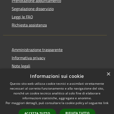
Prenotazione appuntamento
Segnalazione disservizio
Leggi le FAQ
Richiesta assistenza
Amministrazione trasparente
Informativa privacy
Note legali
×
Dichiarazione di accessibilità
Informazioni sui cookie
Questo sito web utilizza cookie tecnici e assimilati strettamente
necessari al corretto funzionamento e alla navigazione del sito,
nonché un cookie tecnico analitico al solo fine di elaborare
informazioni statistiche, aggregate e anonime.
RSS
Copyright © 2026 • Comune di
Per maggiori dettagli, può consultare la cookie policy al seguente
link
Accessibilità
La Thuile • Powered by
Privacy
Municipium
Accesso
•
RIFIUTA TUTTO
ACCETTA TUTTO