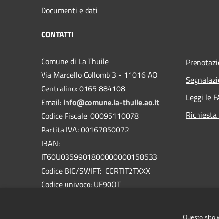
Documenti e dati
CONTATTI
Comune di La Thuile
Prenotaz
Via Marcello Collomb 3 - 11016 AO
Segnalazi
Centralino: 0165 884108
Leggi le 
Email:
info@comune.la-thuile.ao.it
Richiesta
Codice Fiscale: 00095110078
Partita IVA: 00167850072
IBAN:
IT60U0359901800000000158533
Codice BIC/SWIFT: CCRTIT2TXXX
Codice univoco: UF90OT
PEC:
protocollo@pec.comune.la-
thuile.ao.it
Questo sito 