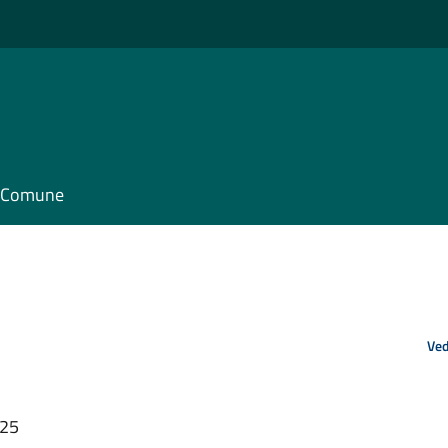
il Comune
Ved
:25