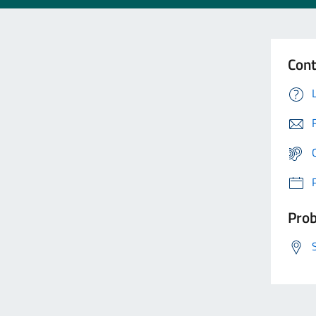
Cont
Prob