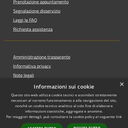
Prenotazione appuntamento
Segnalazione disservizio
Leggi le FAQ
Richiesta assistenza
Amministrazione trasparente
Informativa privacy
Note legali
×
Dichiarazione di accessibilità
Informazioni sui cookie
Questo sito web utilizza cookie tecnici e assimilati strettamente
necessari al corretto funzionamento e alla navigazione del sito,
nonché un cookie tecnico analitico al solo fine di elaborare
informazioni statistiche, aggregate e anonime.
RSS
Copyright © 2026 • Comune di
Per maggiori dettagli, può consultare la cookie policy al seguente
link
Accessibilità
La Thuile • Powered by
Privacy
Municipium
Accesso
•