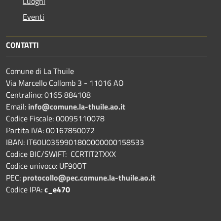
Luoghi
Eventi
CONTATTI
Comune di La Thuile
Via Marcello Collomb 3 - 11016 AO
Centralino: 0165 884108
Email:
info@comune.la-thuile.ao.it
Codice Fiscale: 00095110078
Partita IVA: 00167850072
IBAN: IT60U0359901800000000158533
Codice BIC/SWIFT: CCRTIT2TXXX
Codice univoco: UF90OT
PEC:
protocollo@pec.comune.la-thuile.ao.it
Codice IPA:
c_e470