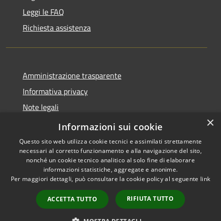
Leggi le FAQ
Richiesta assistenza
Amministrazione trasparente
Informativa privacy
Note legali
×
Dichiarazione di accessibilità
Informazioni sui cookie
Questo sito web utilizza cookie tecnici e assimilati strettamente
necessari al corretto funzionamento e alla navigazione del sito,
nonché un cookie tecnico analitico al solo fine di elaborare
informazioni statistiche, aggregate e anonime.
RSS
Copyright © 2026 • Comune di
Per maggiori dettagli, può consultare la cookie policy al seguente
link
Accessibilità
La Thuile • Powered by
Privacy
Municipium
Accesso
•
RIFIUTA TUTTO
ACCETTA TUTTO
Cookie
redazione
Mappa del sito