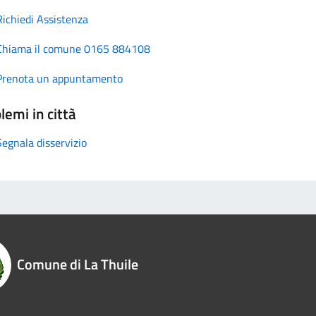
Richiedi Assistenza
Chiama il comune 0165 884108
Prenota un appuntamento
lemi in città
Segnala disservizio
Comune di La Thuile