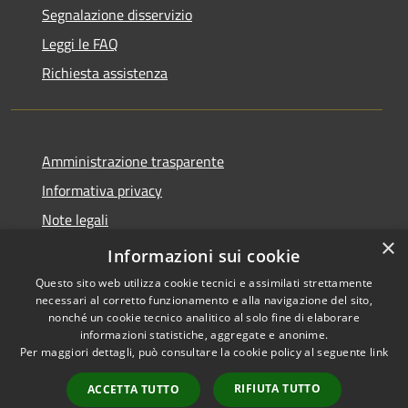
Segnalazione disservizio
Leggi le FAQ
Richiesta assistenza
Amministrazione trasparente
Informativa privacy
Note legali
×
Dichiarazione di accessibilità
Informazioni sui cookie
Questo sito web utilizza cookie tecnici e assimilati strettamente
necessari al corretto funzionamento e alla navigazione del sito,
nonché un cookie tecnico analitico al solo fine di elaborare
informazioni statistiche, aggregate e anonime.
RSS
Copyright © 2026 • Comune di
Per maggiori dettagli, può consultare la cookie policy al seguente
link
Accessibilità
La Thuile • Powered by
Privacy
Municipium
Accesso
•
RIFIUTA TUTTO
ACCETTA TUTTO
Cookie
redazione