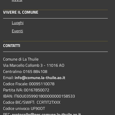
VIVERE IL COMUNE
Luoghi
Eventi
CONTATTI
Comune di La Thuile
Via Marcello Collomb 3 - 11016 AO
Centralino: 0165 884108
Email:
info@comune.la-thuile.ao.it
Codice Fiscale: 00095110078
Partita IVA: 00167850072
IBAN: IT60U0359901800000000158533
Codice BIC/SWIFT: CCRTIT2TXXX
Codice univoco: UF90OT
PEC:
protocollo@pec.comune.la-thuile.ao.it