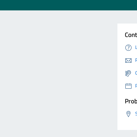
Cont
Prob