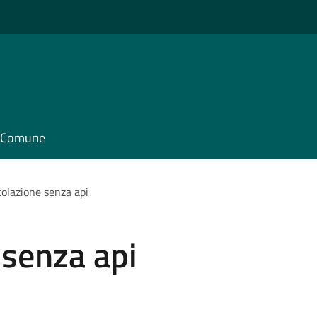
il Comune
colazione senza api
 senza api