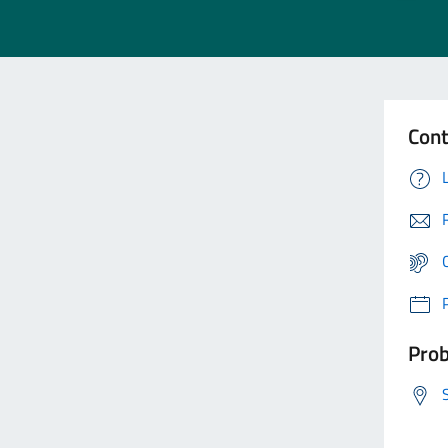
Cont
Prob