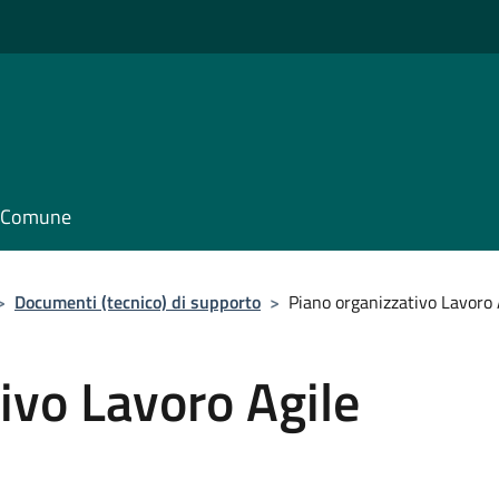
il Comune
>
Documenti (tecnico) di supporto
>
Piano organizzativo Lavoro 
ivo Lavoro Agile